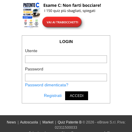
LOGIN
Utente
Password
Password dimenticata?
Registrati
ACCEDI
News
|
Autoscuola
|
Market
|
Quiz Patente B
© 2026 - eBrave S.r.l. P.iva:
02311500033