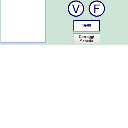
19
:
55
Correggi
Scheda