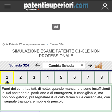
Quiz Patente C1 non professionale
>
Esame 324
SIMULAZIONE ESAME PATENTE C1-C1E NON
PROFESSIONALE
Scheda 324
1
2
3
4
5
6
7
8
Fuori dei centri abitati, di notte, quando mancano o sono insufficienti
le luci posteriori di posizione o di emergenza, è consigliabile, ma
non obbligatorio, presegnalare il veicolo fermo sulla carreggiata, con
il segnale triangolare mobile di pericolo