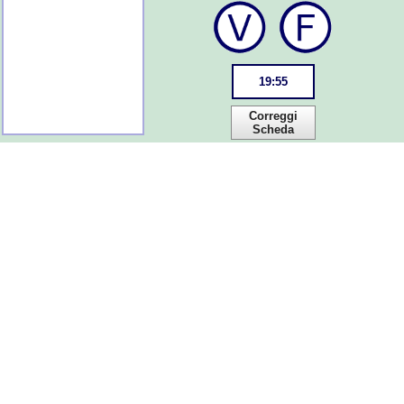
19
:
55
Correggi
Scheda