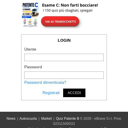
LOGIN
Utente
Password
Password dimenticata?
Registrati
ACCEDI
News
|
Autoscuola
|
Market
|
Quiz Patente B
© 2026 - eBrave S.r.l. P.iva:
02311500033