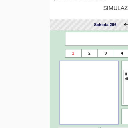
SIMULAZ
Scheda 296
1
2
3
4
I
d