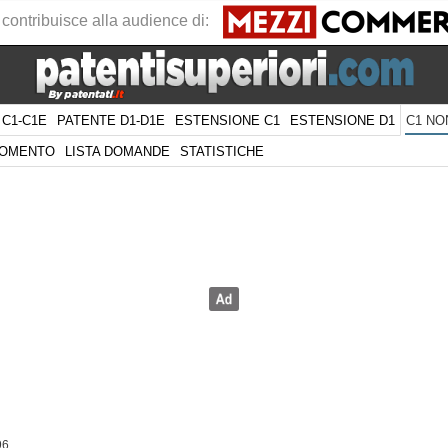
 contribuisce alla audience di:
 C1-C1E
PATENTE D1-D1E
ESTENSIONE C1
ESTENSIONE D1
C1 NO
GOMENTO
LISTA DOMANDE
STATISTICHE
96