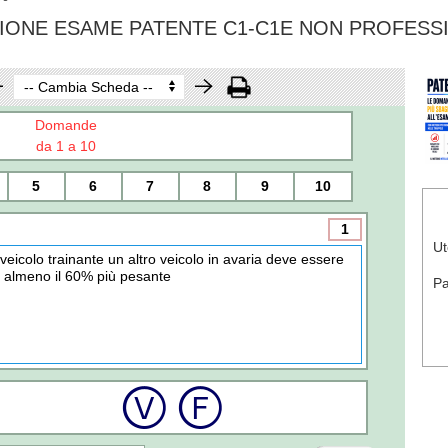
IONE ESAME PATENTE C1-C1E NON PROFESS
Domande
da 1 a 10
5
6
7
8
9
10
1
Ut
l veicolo trainante un altro veicolo in avaria deve essere
i almeno il 60% più pesante
P