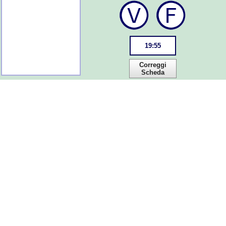
19
:
55
Correggi
Scheda