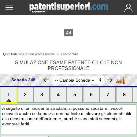
Quiz Patente C1 non professionale
>
Esame 249
SIMULAZIONE ESAME PATENTE C1-C1E NON
PROFESSIONALE
Scheda 249
1
2
3
4
5
6
7
8
A seguito di un incidente stradale, si possono spostare i veicoli
coinvolti anche se la polizia non ha finito di rilevare gli elementi utili
alla ricostruzione dell'incidente, purché siano stati soccorsi gli
eventuali feriti