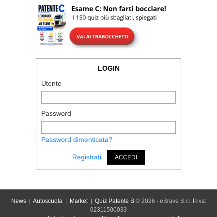
LOGIN
Utente
Password
Password dimenticata?
Registrati
ACCEDI
News
|
Autoscuola
|
Market
|
Quiz Patente B
© 2026 - eBrave S.r.l. P.iva:
02311500033