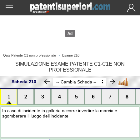
Quiz Patente C1 non professionale
>
Esame 210
SIMULAZIONE ESAME PATENTE C1-C1E NON
PROFESSIONALE
Scheda 210
1
2
3
4
5
6
7
8
In caso di incidente in galleria occorre invertire la marcia e
sgomberare il luogo dell'incidente