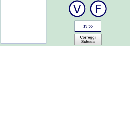
19
:
55
Correggi
Scheda