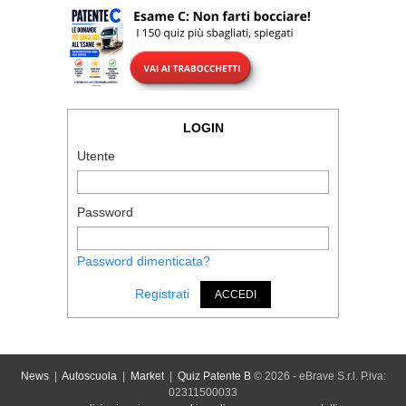
LOGIN
Utente
Password
Password dimenticata?
Registrati
ACCEDI
News
|
Autoscuola
|
Market
|
Quiz Patente B
© 2026 - eBrave S.r.l. P.iva:
02311500033