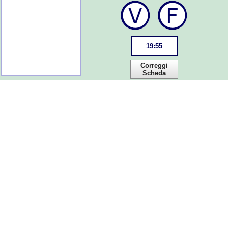
19
:
55
Correggi
Scheda