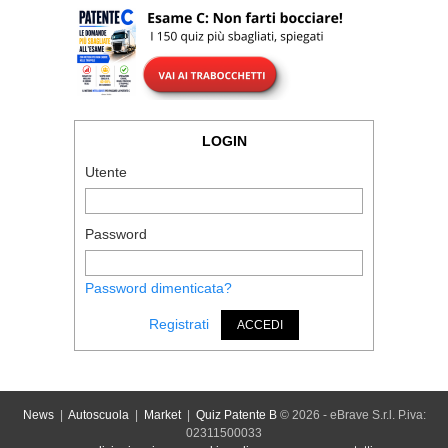
LOGIN
Utente
Password
Password dimenticata?
Registrati
ACCEDI
News
|
Autoscuola
|
Market
|
Quiz Patente B
© 2026 - eBrave S.r.l. P.iva:
02311500033