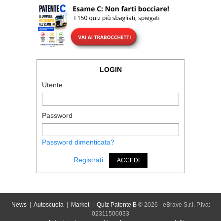
LOGIN
Utente
Password
Password dimenticata?
Registrati
ACCEDI
News
|
Autoscuola
|
Market
|
Quiz Patente B
© 2026 - eBrave S.r.l. P.iva:
02311500033