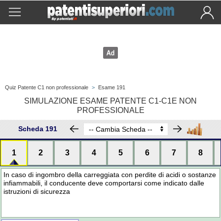
Quiz Patente C1 non professionale
>
Esame 191
SIMULAZIONE ESAME PATENTE C1-C1E NON
PROFESSIONALE
Scheda 191
1
2
3
4
5
6
7
8
In caso di ingombro della carreggiata con perdite di acidi o sostanze
infiammabili, il conducente deve comportarsi come indicato dalle
istruzioni di sicurezza