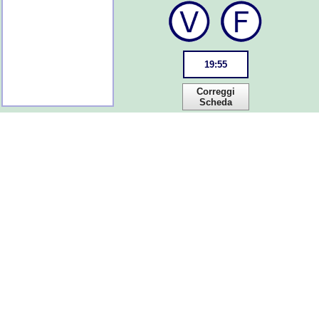
19
:
55
Correggi
Scheda