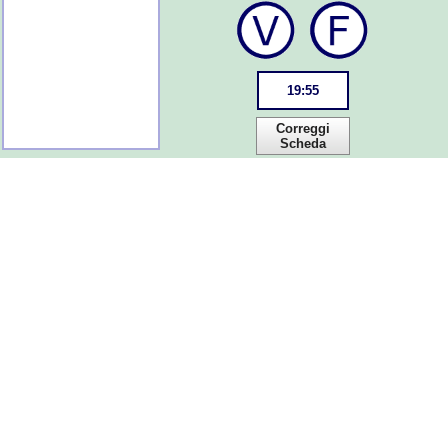
19
:
55
Correggi
Scheda