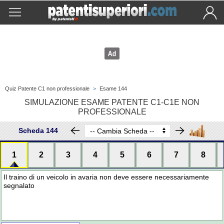
Quiz Patente C1 non professionale
>
Esame 144
SIMULAZIONE ESAME PATENTE C1-C1E NON
PROFESSIONALE
Scheda 144
1
2
3
4
5
6
7
8
Il traino di un veicolo in avaria non deve essere necessariamente
segnalato