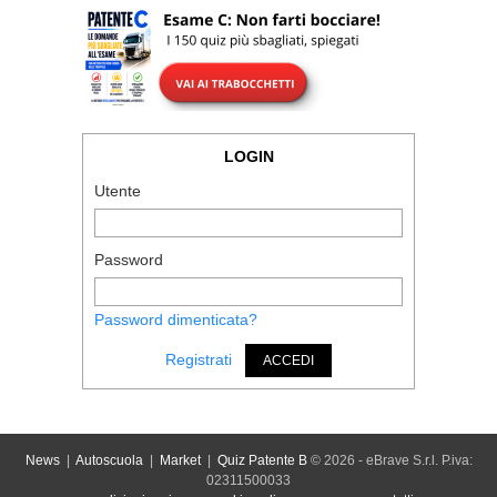
LOGIN
Utente
Password
Password dimenticata?
Registrati
ACCEDI
News
|
Autoscuola
|
Market
|
Quiz Patente B
© 2026 - eBrave S.r.l. P.iva:
02311500033