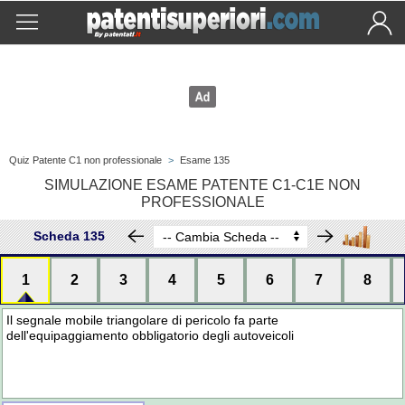
Quiz Patente C1 non professionale
>
Esame 135
SIMULAZIONE ESAME PATENTE C1-C1E NON
PROFESSIONALE
Scheda 135
1
2
3
4
5
6
7
8
Il segnale mobile triangolare di pericolo fa parte
dell'equipaggiamento obbligatorio degli autoveicoli