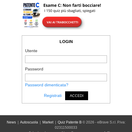
LOGIN
Utente
Password
Password dimenticata?
Registrati
ACCEDI
News
|
Autoscuola
|
Market
|
Quiz Patente B
© 2026 - eBrave S.r.l. P.iva:
02311500033