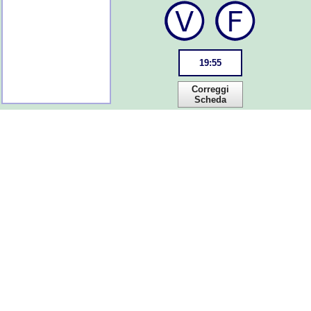
19
:
55
Correggi
Scheda