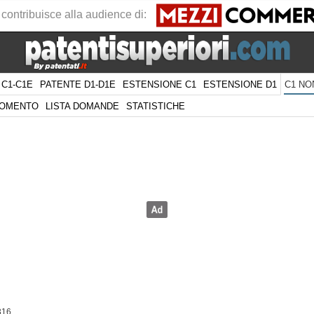
 contribuisce alla audience di:
 C1-C1E
PATENTE D1-D1E
ESTENSIONE C1
ESTENSIONE D1
C1 NO
GOMENTO
LISTA DOMANDE
STATISTICHE
316