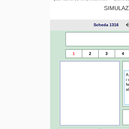
SIMULAZ
Scheda 1316
1
2
3
4
A
i
fe
a