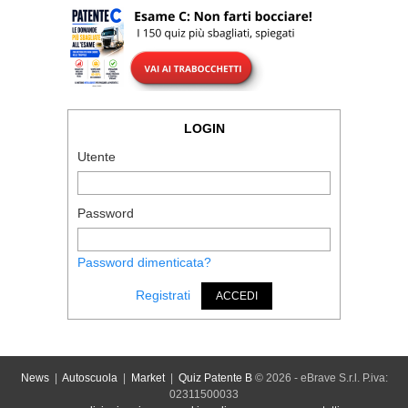
LOGIN
Utente
Password
Password dimenticata?
Registrati
ACCEDI
News
|
Autoscuola
|
Market
|
Quiz Patente B
© 2026 - eBrave S.r.l. P.iva:
02311500033