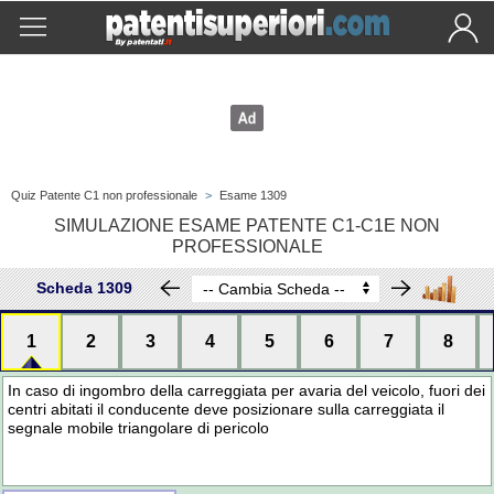
Quiz Patente C1 non professionale
>
Esame 1309
SIMULAZIONE ESAME PATENTE C1-C1E NON
PROFESSIONALE
Scheda 1309
1
2
3
4
5
6
7
8
In caso di ingombro della carreggiata per avaria del veicolo, fuori dei
centri abitati il conducente deve posizionare sulla carreggiata il
segnale mobile triangolare di pericolo