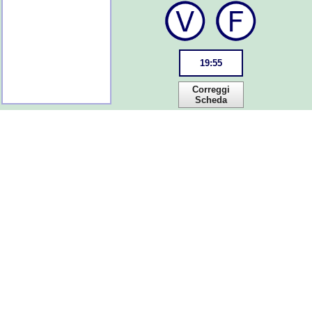
19
:
55
Correggi
Scheda