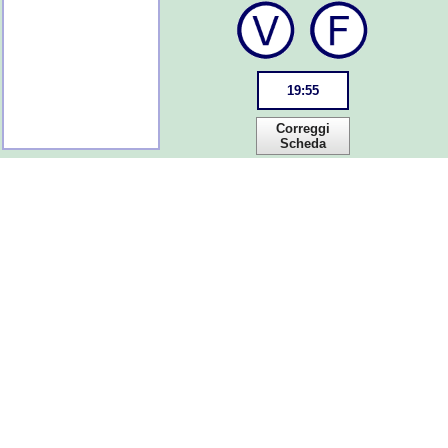
19
:
55
Correggi
Scheda