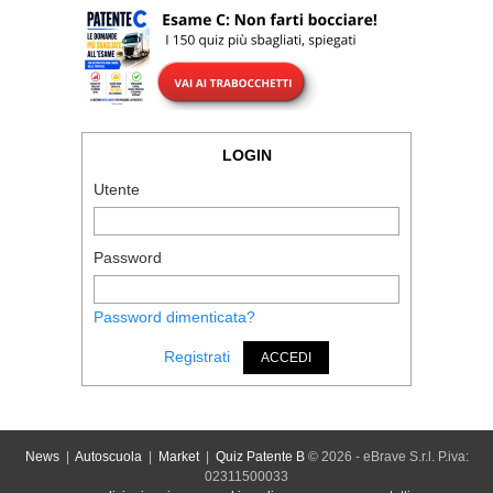
LOGIN
Utente
Password
Password dimenticata?
Registrati
ACCEDI
News
|
Autoscuola
|
Market
|
Quiz Patente B
© 2026 - eBrave S.r.l. P.iva:
02311500033