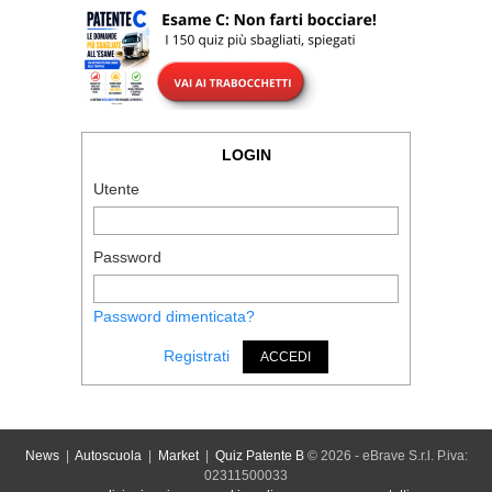
LOGIN
Utente
Password
Password dimenticata?
Registrati
ACCEDI
News
|
Autoscuola
|
Market
|
Quiz Patente B
© 2026 - eBrave S.r.l. P.iva:
02311500033