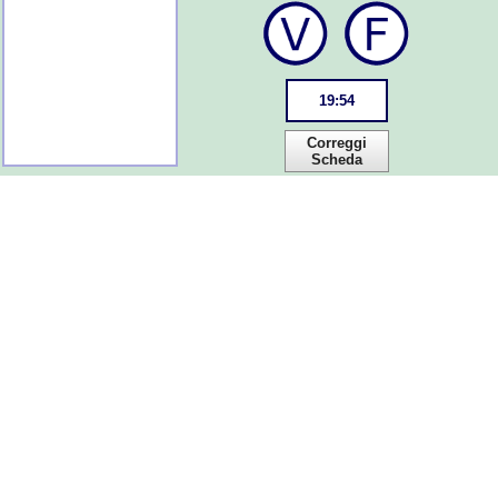
19
:
54
Correggi
Scheda