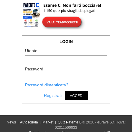
LOGIN
Utente
Password
Password dimenticata?
Registrati
ACCEDI
News
|
Autoscuola
|
Market
|
Quiz Patente B
© 2026 - eBrave S.r.l. P.iva:
02311500033