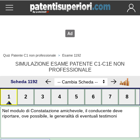
Quiz Patente C1 non professionale
>
Esame 1192
SIMULAZIONE ESAME PATENTE C1-C1E NON
PROFESSIONALE
Scheda 1192
1
2
3
4
5
6
7
8
Nel modulo di Constatazione amichevole, il conducente deve
riportare, ove possibile, le generalità di eventuali testimoni