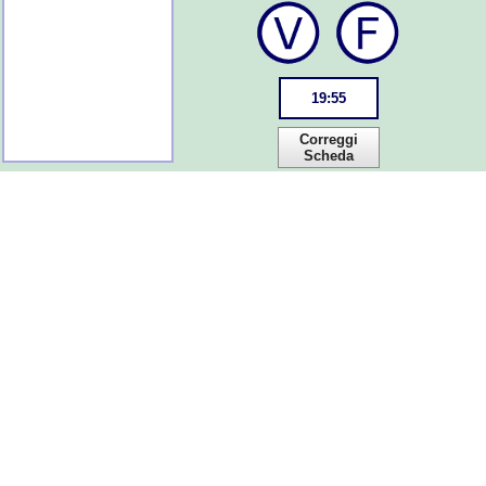
19
:
54
Correggi
Scheda