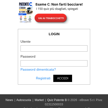
LOGIN
Utente
Password
Password dimenticata?
Registrati
ACCEDI
News
|
Autoscuola
|
Market
|
Quiz Patente B
© 2026 - eBrave S.r.l. P.iva:
02311500033