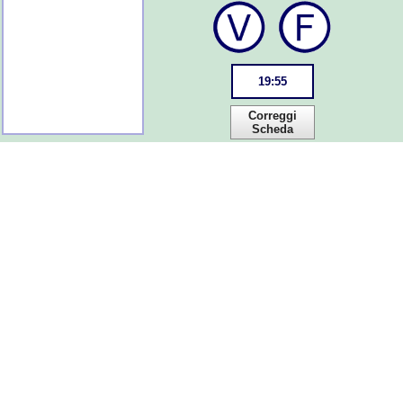
19
:
55
Correggi
Scheda