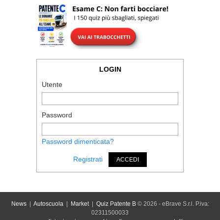
LOGIN
Utente
Password
Password dimenticata?
Registrati
ACCEDI
News
|
Autoscuola
|
Market
|
Quiz Patente B
© 2026 - eBrave S.r.l. P.iva:
02311500033