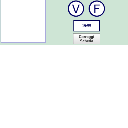
19
:
55
Correggi
Scheda