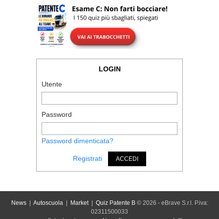
LOGIN
Utente
Password
Password dimenticata?
Registrati
ACCEDI
News
|
Autoscuola
|
Market
|
Quiz Patente B
© 2026 - eBrave S.r.l. P.iva:
02311500033