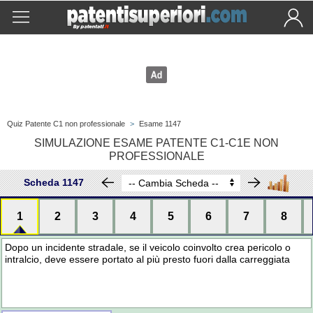
Quiz Patente C1 non professionale
>
Esame 1147
SIMULAZIONE ESAME PATENTE C1-C1E NON
PROFESSIONALE
Scheda 1147
1
2
3
4
5
6
7
8
Dopo un incidente stradale, se il veicolo coinvolto crea pericolo o
intralcio, deve essere portato al più presto fuori dalla carreggiata