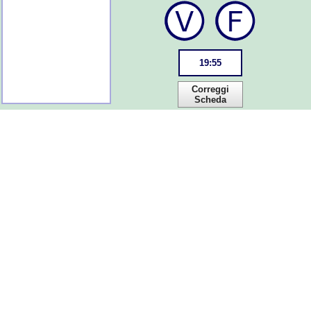
19
:
55
Correggi
Scheda