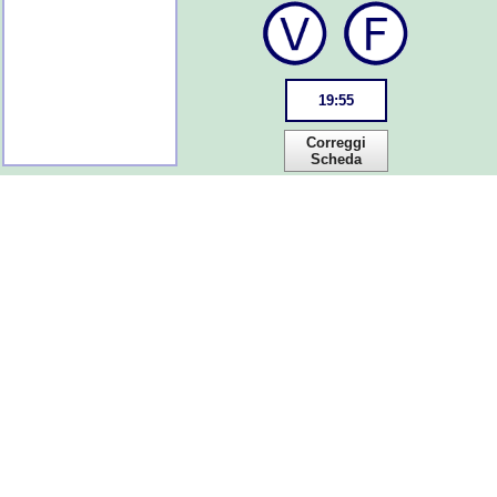
19
:
55
Correggi
Scheda