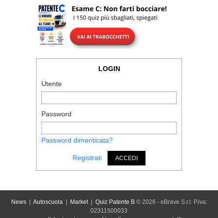
LOGIN
Utente
Password
Password dimenticata?
Registrati
ACCEDI
News
|
Autoscuola
|
Market
|
Quiz Patente B
© 2026 - eBrave S.r.l. P.iva:
02311500033