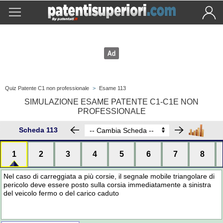
Quiz Patente C1 non professionale
>
Esame 113
SIMULAZIONE ESAME PATENTE C1-C1E NON
PROFESSIONALE
Scheda 113
1
2
3
4
5
6
7
8
Nel caso di carreggiata a più corsie, il segnale mobile triangolare di
pericolo deve essere posto sulla corsia immediatamente a sinistra
del veicolo fermo o del carico caduto