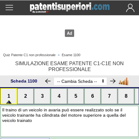
Quiz Patente C1 non professionale
>
Esame 1100
SIMULAZIONE ESAME PATENTE C1-C1E NON
PROFESSIONALE
Scheda 1100
1
2
3
4
5
6
7
8
Il traino di un veicolo in avaria può essere realizzato solo se il
veicolo trainante ha cilindrata del motore superiore a quella del
veicolo trainato