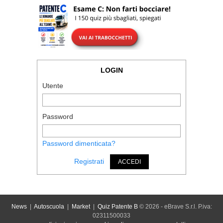
LOGIN
Utente
Password
Password dimenticata?
Registrati
ACCEDI
News
|
Autoscuola
|
Market
|
Quiz Patente B
© 2026 - eBrave S.r.l. P.iva:
02311500033