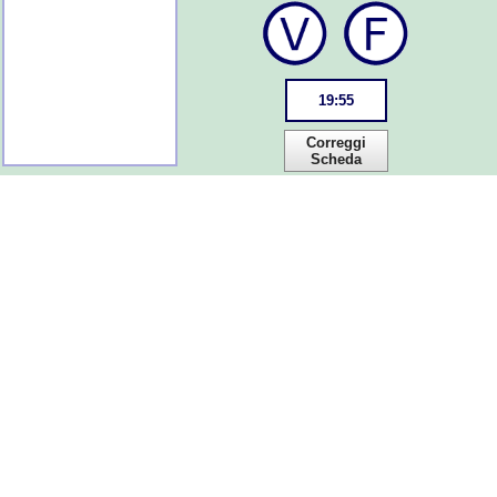
19
:
55
Correggi
Scheda