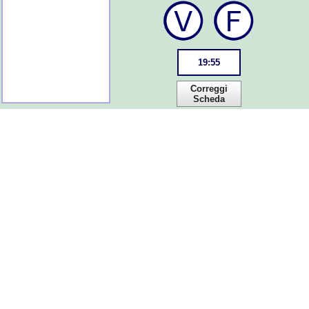
19
:
55
Correggi
Scheda