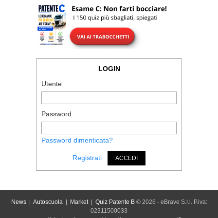
LOGIN
Utente
Password
Password dimenticata?
Registrati
ACCEDI
News
|
Autoscuola
|
Market
|
Quiz Patente B
© 2026 - eBrave S.r.l. P.iva:
02311500033