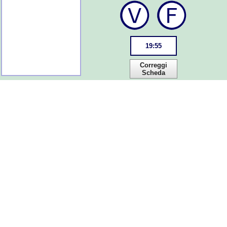
19
:
54
Correggi
Scheda