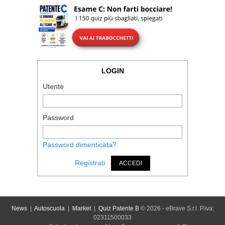
LOGIN
Utente
Password
Password dimenticata?
Registrati
ACCEDI
News
|
Autoscuola
|
Market
|
Quiz Patente B
© 2026 - eBrave S.r.l. P.iva:
02311500033