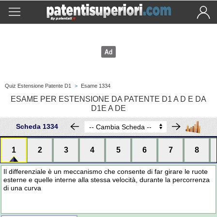
Quiz Estensione Patente D1
>
Esame 1334
ESAME PER ESTENSIONE DA PATENTE D1 A D E DA
D1E A DE
Scheda 1334
1
2
3
4
5
6
7
8
Il differenziale è un meccanismo che consente di far girare le ruote
esterne e quelle interne alla stessa velocità, durante la percorrenza
di una curva