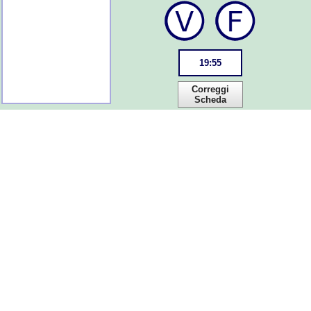
19
:
55
Correggi
Scheda