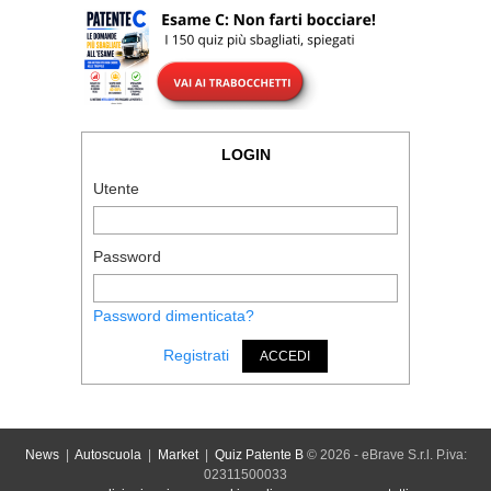
LOGIN
Utente
Password
Password dimenticata?
Registrati
ACCEDI
News
|
Autoscuola
|
Market
|
Quiz Patente B
© 2026 - eBrave S.r.l. P.iva:
02311500033