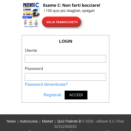
LOGIN
Utente
Password
Password dimenticata?
Registrati
ACCEDI
News
|
Autoscuola
|
Market
|
Quiz Patente B
© 2026 - eBrave S.r.l. P.iva:
02311500033