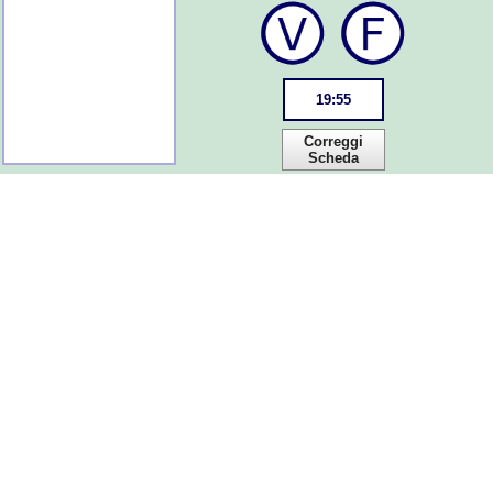
19
:
55
Correggi
Scheda