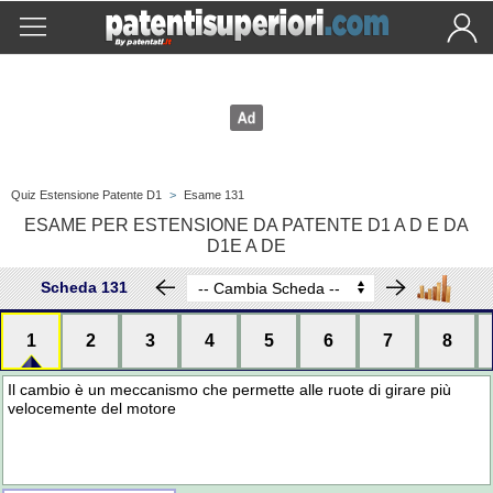
Quiz Estensione Patente D1
>
Esame 131
ESAME PER ESTENSIONE DA PATENTE D1 A D E DA
D1E A DE
Scheda 131
1
2
3
4
5
6
7
8
Il cambio è un meccanismo che permette alle ruote di girare più
velocemente del motore