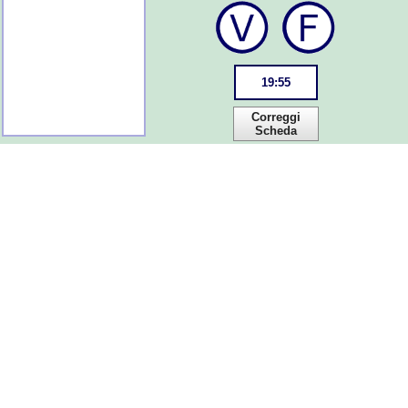
19
:
55
Correggi
Scheda