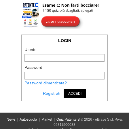
LOGIN
Utente
Password
Password dimenticata?
Registrati
ACCEDI
News
|
Autoscuola
|
Market
|
Quiz Patente B
© 2026 - eBrave S.r.l. P.iva:
02311500033