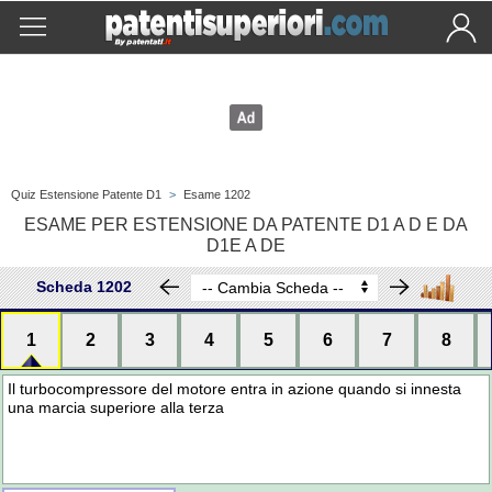
Quiz Estensione Patente D1
>
Esame 1202
ESAME PER ESTENSIONE DA PATENTE D1 A D E DA
D1E A DE
Scheda 1202
1
2
3
4
5
6
7
8
Il turbocompressore del motore entra in azione quando si innesta
una marcia superiore alla terza