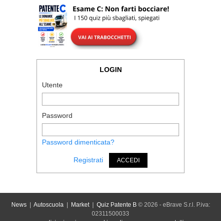
LOGIN
Utente
Password
Password dimenticata?
Registrati
ACCEDI
News
|
Autoscuola
|
Market
|
Quiz Patente B
© 2026 - eBrave S.r.l. P.iva:
02311500033