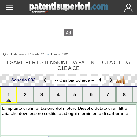
Quiz Estensione Patente C1
>
Esame 982
ESAME PER ESTENSIONE DA PATENTE C1 A C E DA
C1E A CE
Scheda 982
1
2
3
4
5
6
7
8
L'impianto di alimentazione del motore Diesel è dotato di un filtro
aria che deve essere sostituito ad ogni rifornimento di carburante