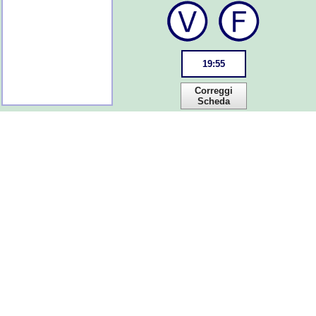
19
:
54
Correggi
Scheda