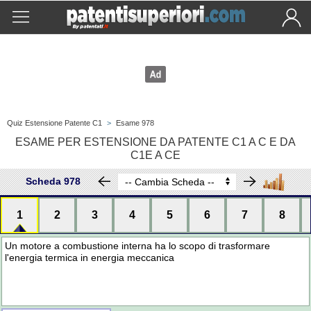
Quiz Estensione Patente C1
>
Esame 978
ESAME PER ESTENSIONE DA PATENTE C1 A C E DA
C1E A CE
Scheda 978
1
2
3
4
5
6
7
8
Un motore a combustione interna ha lo scopo di trasformare
l'energia termica in energia meccanica