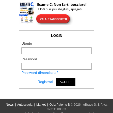
LOGIN
Utente
Password
Password dimenticata?
Registrati
ACCEDI
News
|
Autoscuola
|
Market
|
Quiz Patente B
© 2026 - eBrave S.r.l. P.iva:
02311500033