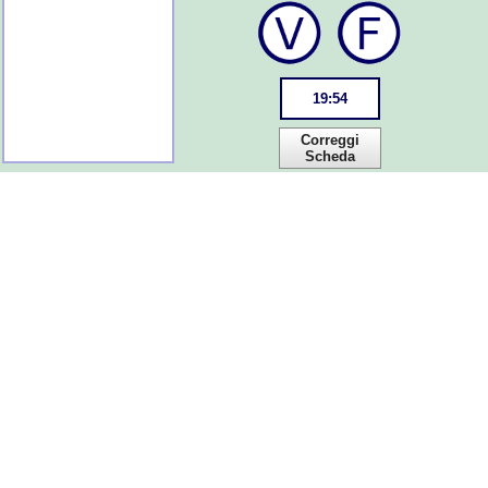
19
:
54
Correggi
Scheda