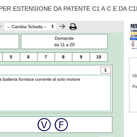
ER ESTENSIONE DA PATENTE C1 A C E DA C1
Domande
da 11 a 20
5
6
7
8
9
10
1
Ut
a batteria fornisce corrente al solo motore
P