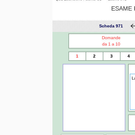
ESAME P
Scheda 971
Domande
da 1 a 10
1
2
3
4
L