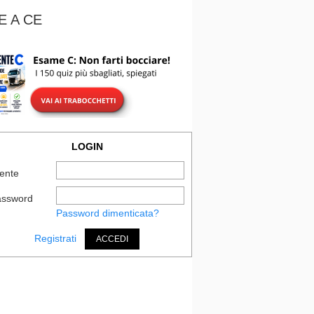
E A CE
LOGIN
ente
assword
Password dimenticata?
Registrati
ACCEDI