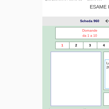
ESAME P
Scheda 960
Domande
da 1 a 10
1
2
3
4
L
2