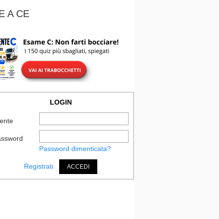
E A CE
LOGIN
ente
assword
Password dimenticata?
Registrati
ACCEDI