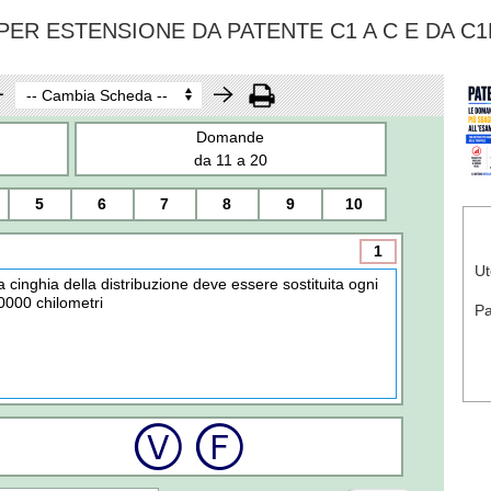
ER ESTENSIONE DA PATENTE C1 A C E DA C1
Domande
da 11 a 20
5
6
7
8
9
10
1
Ut
a cinghia della distribuzione deve essere sostituita ogni
0000 chilometri
P