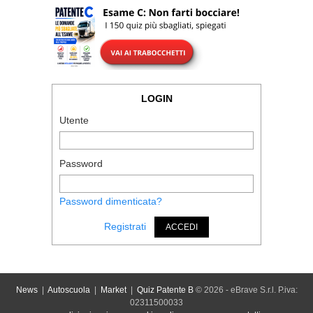
LOGIN
Utente
Password
Password dimenticata?
Registrati
ACCEDI
News
|
Autoscuola
|
Market
|
Quiz Patente B
© 2026 - eBrave S.r.l. P.iva:
02311500033