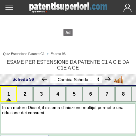
Quiz Estensione Patente C1
>
Esame 96
ESAME PER ESTENSIONE DA PATENTE C1 A C E DA
C1E A CE
Scheda 96
1
2
3
4
5
6
7
8
In un motore Diesel, il sistema d'iniezione multijet permette una
riduzione dei consumi