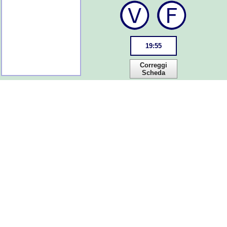
19
:
55
Correggi
Scheda