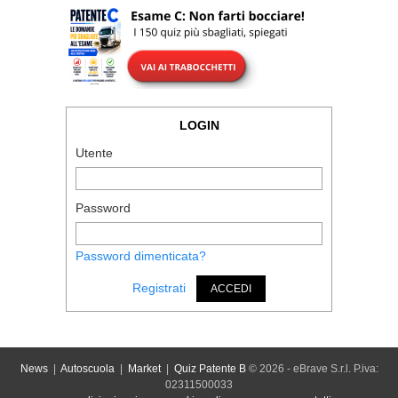
LOGIN
Utente
Password
Password dimenticata?
Registrati
ACCEDI
News
|
Autoscuola
|
Market
|
Quiz Patente B
© 2026 - eBrave S.r.l. P.iva:
02311500033