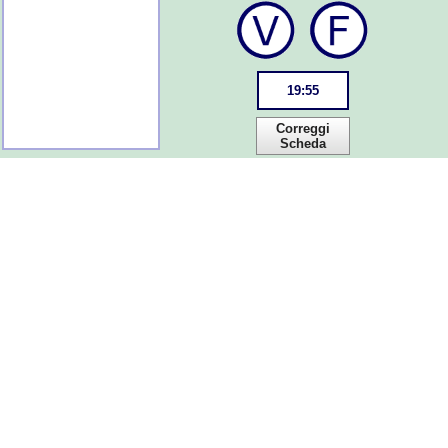
19
:
55
Correggi
Scheda