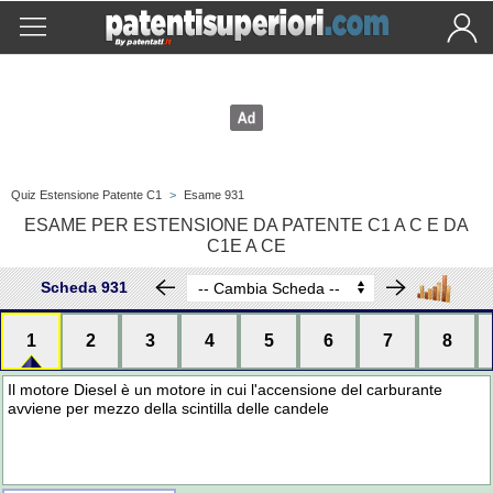
Quiz Estensione Patente C1
>
Esame 931
ESAME PER ESTENSIONE DA PATENTE C1 A C E DA
C1E A CE
Scheda 931
1
2
3
4
5
6
7
8
Il motore Diesel è un motore in cui l'accensione del carburante
avviene per mezzo della scintilla delle candele