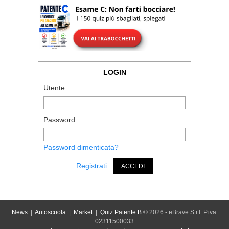
LOGIN
Utente
Password
Password dimenticata?
Registrati
ACCEDI
News
|
Autoscuola
|
Market
|
Quiz Patente B
© 2026 - eBrave S.r.l. P.iva:
02311500033