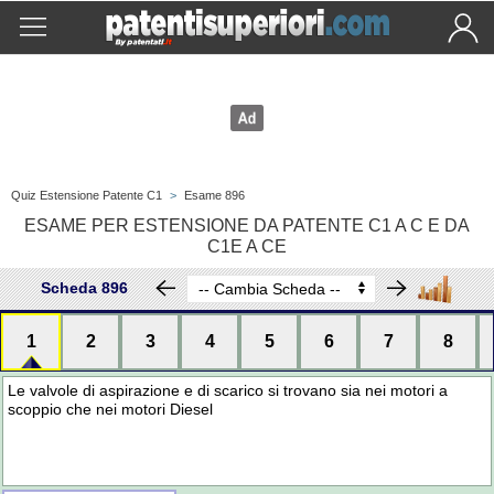
Quiz Estensione Patente C1
>
Esame 896
ESAME PER ESTENSIONE DA PATENTE C1 A C E DA
C1E A CE
Scheda 896
1
2
3
4
5
6
7
8
Le valvole di aspirazione e di scarico si trovano sia nei motori a
scoppio che nei motori Diesel