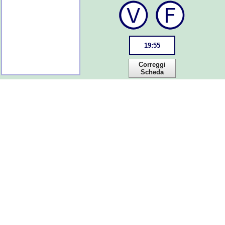
19
:
55
Correggi
Scheda