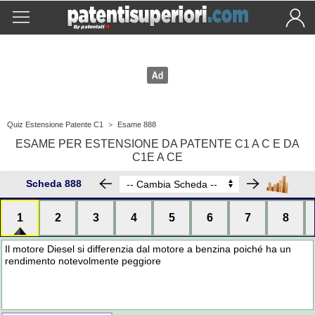
Quiz Estensione Patente C1
>
Esame 888
ESAME PER ESTENSIONE DA PATENTE C1 A C E DA
C1E A CE
Scheda 888
1
2
3
4
5
6
7
8
Il motore Diesel si differenzia dal motore a benzina poiché ha un
rendimento notevolmente peggiore