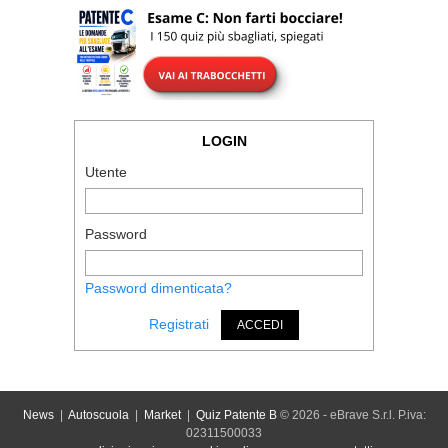
LOGIN
Utente
Password
Password dimenticata?
Registrati
ACCEDI
News
|
Autoscuola
|
Market
|
Quiz Patente B
© 2026 - eBrave S.r.l. P.iva:
02311500033