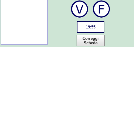
19
:
55
Correggi
Scheda