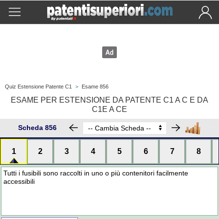
Quiz Estensione Patente C1
>
Esame 856
ESAME PER ESTENSIONE DA PATENTE C1 A C E DA
C1E A CE
Scheda 856
1
2
3
4
5
6
7
8
Tutti i fusibili sono raccolti in uno o più contenitori facilmente
accessibili