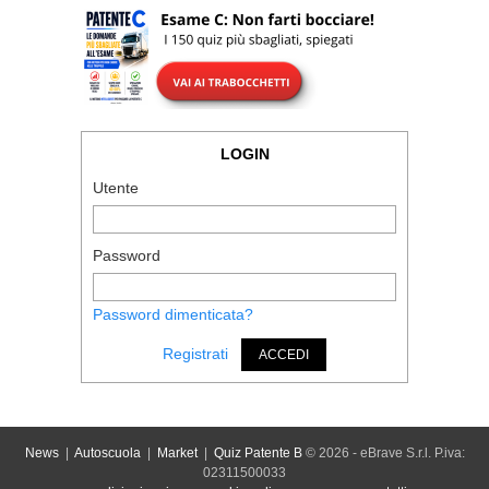
LOGIN
Utente
Password
Password dimenticata?
Registrati
ACCEDI
News
|
Autoscuola
|
Market
|
Quiz Patente B
© 2026 - eBrave S.r.l. P.iva:
02311500033