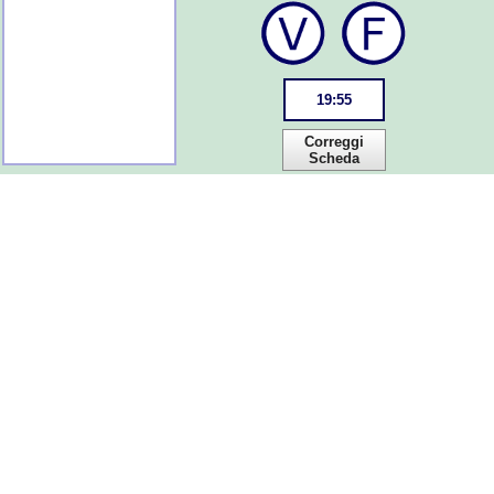
19
:
55
Correggi
Scheda