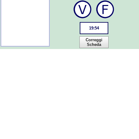
19
:
53
Correggi
Scheda