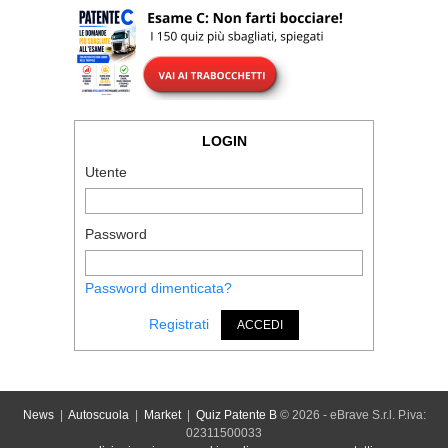
LOGIN
Utente
Password
Password dimenticata?
Registrati
ACCEDI
News
|
Autoscuola
|
Market
|
Quiz Patente B
© 2026 - eBrave S.r.l. P.iva:
02311500033