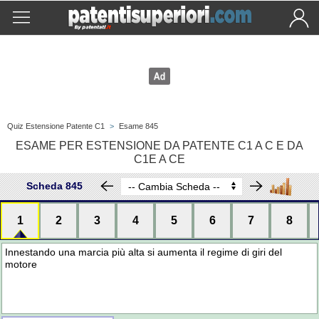
Quiz Estensione Patente C1
>
Esame 845
ESAME PER ESTENSIONE DA PATENTE C1 A C E DA
C1E A CE
Scheda 845
1
2
3
4
5
6
7
8
Innestando una marcia più alta si aumenta il regime di giri del
motore