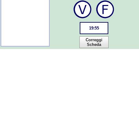
19
:
55
Correggi
Scheda