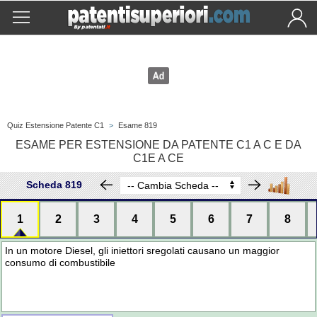
Quiz Estensione Patente C1
>
Esame 819
ESAME PER ESTENSIONE DA PATENTE C1 A C E DA
C1E A CE
Scheda 819
1
2
3
4
5
6
7
8
In un motore Diesel, gli iniettori sregolati causano un maggior
consumo di combustibile