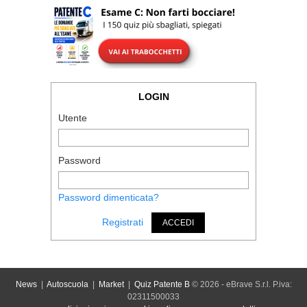
LOGIN
Utente
Password
Password dimenticata?
Registrati
ACCEDI
News
|
Autoscuola
|
Market
|
Quiz Patente B
© 2026 - eBrave S.r.l. P.iva:
02311500033