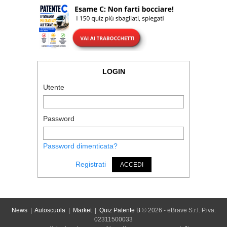
LOGIN
Utente
Password
Password dimenticata?
Registrati
ACCEDI
News
|
Autoscuola
|
Market
|
Quiz Patente B
© 2026 - eBrave S.r.l. P.iva:
02311500033