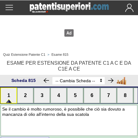
Quiz Estensione Patente C1
>
Esame 815
ESAME PER ESTENSIONE DA PATENTE C1 A C E DA
C1E A CE
Scheda 815
1
2
3
4
5
6
7
8
Se il cambio è molto rumoroso, è possibile che ciò sia dovuto a
mancanza di olio all'interno della sua scatola