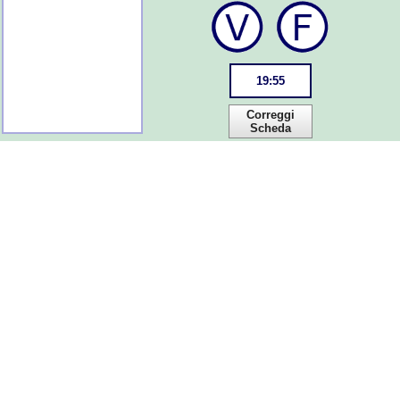
19
:
55
Correggi
Scheda