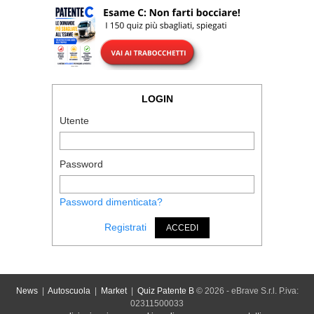
LOGIN
Utente
Password
Password dimenticata?
Registrati
ACCEDI
News
|
Autoscuola
|
Market
|
Quiz Patente B
© 2026 - eBrave S.r.l. P.iva:
02311500033