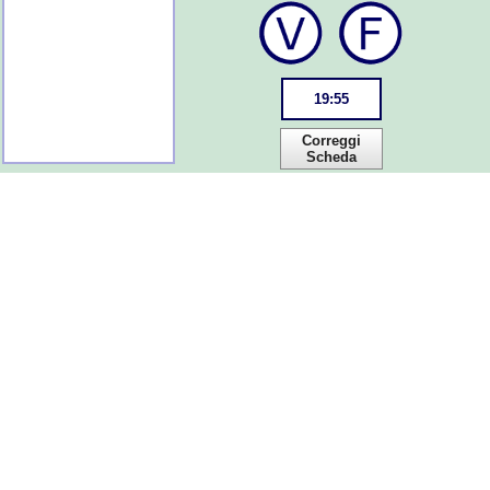
19
:
55
Correggi
Scheda