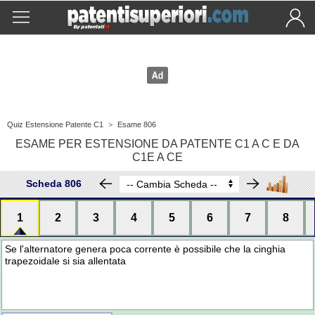
Quiz Estensione Patente C1
>
Esame 806
ESAME PER ESTENSIONE DA PATENTE C1 A C E DA
C1E A CE
Scheda 806
1
2
3
4
5
6
7
8
Se l'alternatore genera poca corrente è possibile che la cinghia
trapezoidale si sia allentata