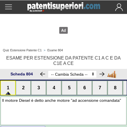
Quiz Estensione Patente C1
>
Esame 804
ESAME PER ESTENSIONE DA PATENTE C1 A C E DA
C1E A CE
Scheda 804
1
2
3
4
5
6
7
8
Il motore Diesel è detto anche motore "ad accensione comandata"