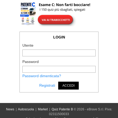
LOGIN
Utente
Password
Password dimenticata?
Registrati
ACCEDI
News
|
Autoscuola
|
Market
|
Quiz Patente B
© 2026 - eBrave S.r.l. P.iva:
02311500033