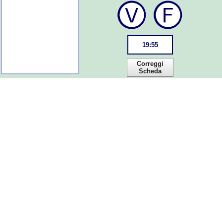
19
:
55
Correggi
Scheda