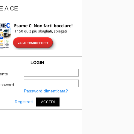
E A CE
LOGIN
ente
assword
Password dimenticata?
Registrati
ACCEDI