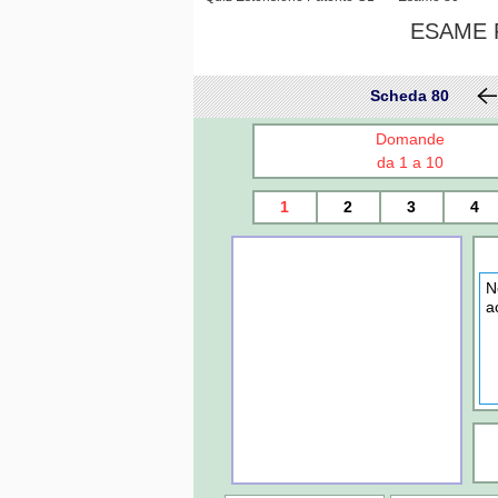
ESAME P
Scheda 80
Domande
da 1 a 10
1
2
3
4
N
a