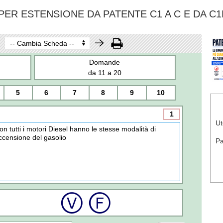
ER ESTENSIONE DA PATENTE C1 A C E DA C1
Domande
da 11 a 20
5
6
7
8
9
10
1
Ut
on tutti i motori Diesel hanno le stesse modalità di
ccensione del gasolio
P