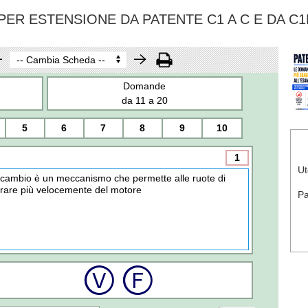
ER ESTENSIONE DA PATENTE C1 A C E DA C1
Domande
da 11 a 20
5
6
7
8
9
10
1
Ut
l cambio è un meccanismo che permette alle ruote di
irare più velocemente del motore
P