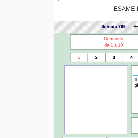
ESAME P
Scheda 796
Domande
da 1 a 10
1
2
3
4
I
g