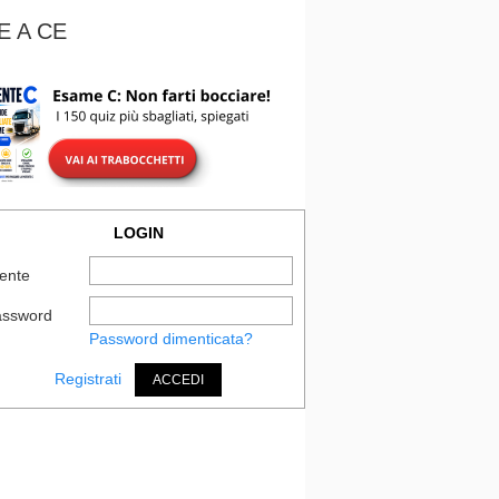
E A CE
LOGIN
ente
assword
Password dimenticata?
Registrati
ACCEDI