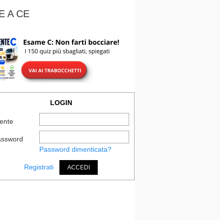
E A CE
LOGIN
ente
assword
Password dimenticata?
Registrati
ACCEDI