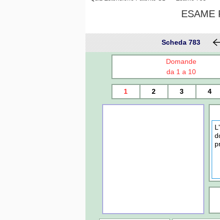
ESAME P
Scheda 783
Domande
da 1 a 10
1
2
3
4
L
d
p