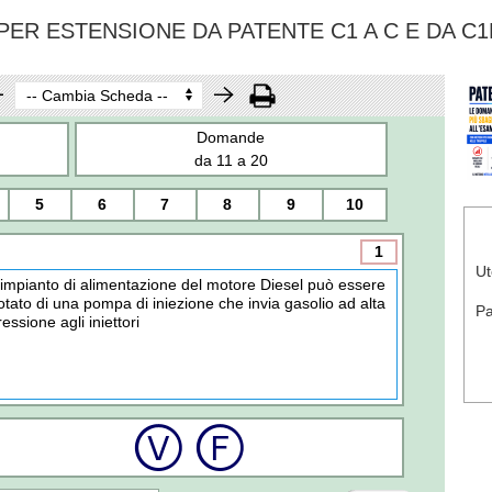
ER ESTENSIONE DA PATENTE C1 A C E DA C1
Domande
da 11 a 20
5
6
7
8
9
10
1
Ut
'impianto di alimentazione del motore Diesel può essere
otato di una pompa di iniezione che invia gasolio ad alta
P
ressione agli iniettori