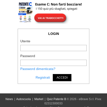
LOGIN
Utente
Password
Password dimenticata?
Registrati
ACCEDI
News
|
Autoscuola
|
Market
|
Quiz Patente B
© 2026 - eBrave S.r.l. P.iva:
02311500033