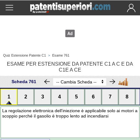
Quiz Estensione Patente C1
>
Esame 761
ESAME PER ESTENSIONE DA PATENTE C1 A C E DA
C1E A CE
Scheda 761
1
2
3
4
5
6
7
8
La regolazione elettronica dell'iniezione è applicabile solo ai motori a
scoppio perché il gasolio è troppo lento ad incendiarsi