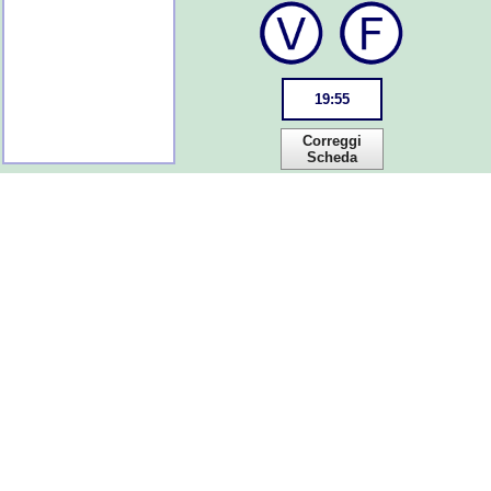
19
:
55
Correggi
Scheda