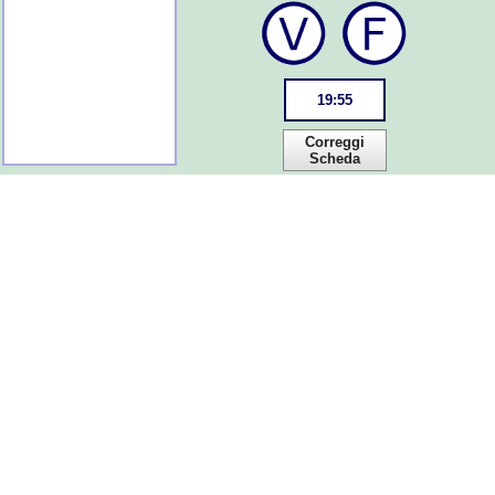
19
:
55
Correggi
Scheda