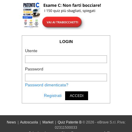
LOGIN
Utente
Password
Password dimenticata?
Registrati
ACCEDI
News
|
Autoscuola
|
Market
|
Quiz Patente B
© 2026 - eBrave S.r.l. P.iva:
02311500033