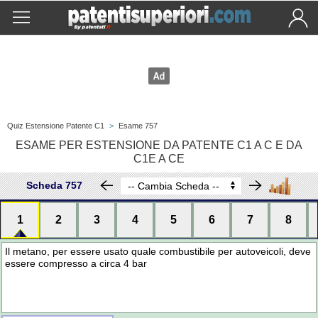
Quiz Estensione Patente C1
>
Esame 757
ESAME PER ESTENSIONE DA PATENTE C1 A C E DA
C1E A CE
Scheda 757
1
2
3
4
5
6
7
8
Il metano, per essere usato quale combustibile per autoveicoli, deve
essere compresso a circa 4 bar