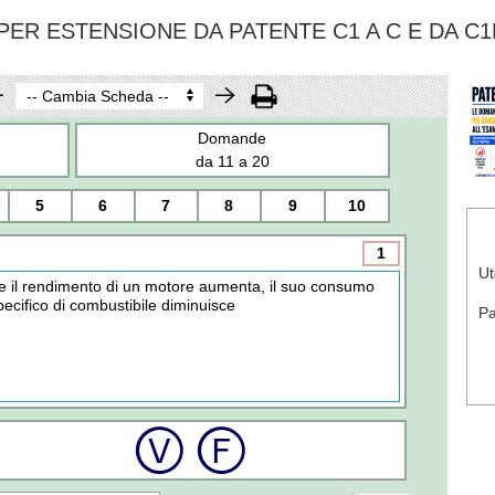
ER ESTENSIONE DA PATENTE C1 A C E DA C1
Domande
da 11 a 20
5
6
7
8
9
10
1
Ut
e il rendimento di un motore aumenta, il suo consumo
pecifico di combustibile diminuisce
P