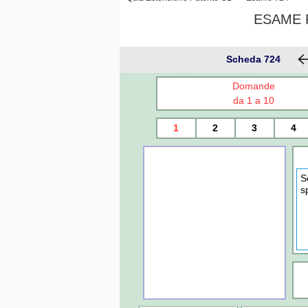
ESAME P
Scheda 724
Domande
da 1 a 10
1
2
3
4
S
s