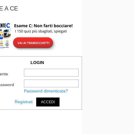
E A CE
LOGIN
ente
assword
Password dimenticata?
Registrati
ACCEDI