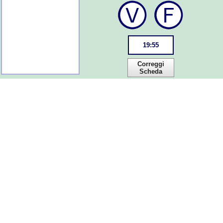
19
:
55
Correggi
Scheda