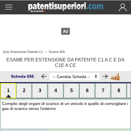
Quiz Estensione Patente C1
>
Esame 656
ESAME PER ESTENSIONE DA PATENTE C1 A C E DA
C1E A CE
Scheda 656
1
2
3
4
5
6
7
8
Compito degli organi di scarico di un veicolo è quello di convogliare i
gas di scarico verso l'esterno