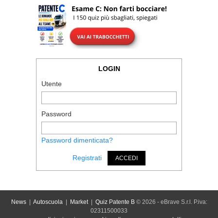
LOGIN
Utente
Password
Password dimenticata?
Registrati
ACCEDI
News
|
Autoscuola
|
Market
|
Quiz Patente B
© 2026 - eBrave S.r.l. P.iva:
02311500033