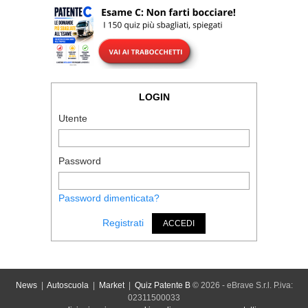
LOGIN
Utente
Password
Password dimenticata?
Registrati
ACCEDI
News
|
Autoscuola
|
Market
|
Quiz Patente B
© 2026 - eBrave S.r.l. P.iva:
02311500033