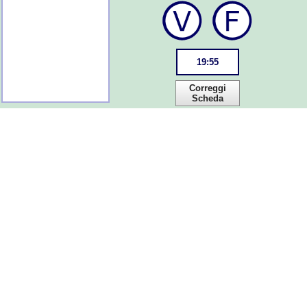
19
:
55
Correggi
Scheda