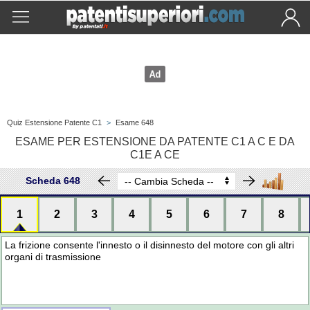
Quiz Estensione Patente C1
>
Esame 648
ESAME PER ESTENSIONE DA PATENTE C1 A C E DA
C1E A CE
Scheda 648
1
2
3
4
5
6
7
8
La frizione consente l'innesto o il disinnesto del motore con gli altri
organi di trasmissione