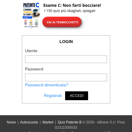
LOGIN
Utente
Password
Password dimenticata?
Registrati
ACCEDI
News
|
Autoscuola
|
Market
|
Quiz Patente B
© 2026 - eBrave S.r.l. P.iva:
02311500033