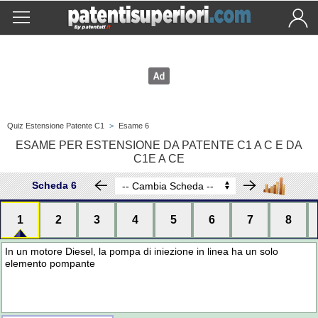
Quiz Estensione Patente C1
>
Esame 6
ESAME PER ESTENSIONE DA PATENTE C1 A C E DA
C1E A CE
Scheda 6
1
2
3
4
5
6
7
8
In un motore Diesel, la pompa di iniezione in linea ha un solo
elemento pompante