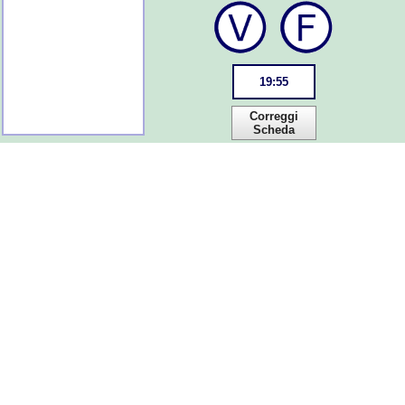
19
:
55
Correggi
Scheda