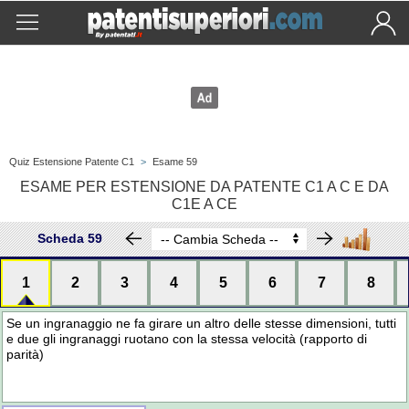
Quiz Estensione Patente C1
>
Esame 59
ESAME PER ESTENSIONE DA PATENTE C1 A C E DA
C1E A CE
Scheda 59
1
2
3
4
5
6
7
8
Se un ingranaggio ne fa girare un altro delle stesse dimensioni, tutti
e due gli ingranaggi ruotano con la stessa velocità (rapporto di
parità)