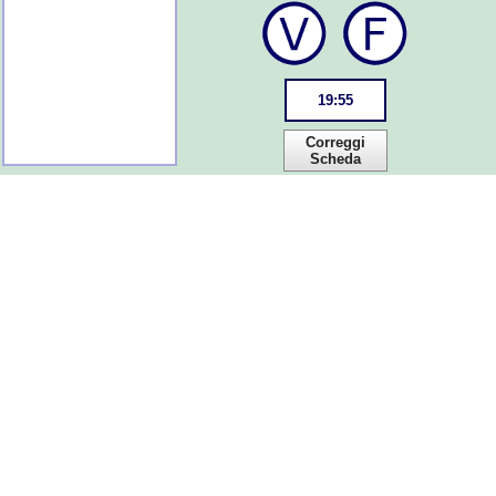
19
:
55
Correggi
Scheda