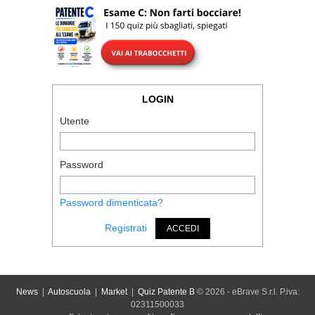
LOGIN
Utente
Password
Password dimenticata?
Registrati
ACCEDI
News
|
Autoscuola
|
Market
|
Quiz Patente B
© 2026 - eBrave S.r.l. P.iva:
02311500033