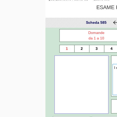
ESAME P
Scheda 585
Domande
da 1 a 10
1
2
3
4
I