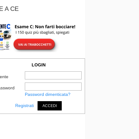
E A CE
LOGIN
ente
assword
Password dimenticata?
Registrati
ACCEDI